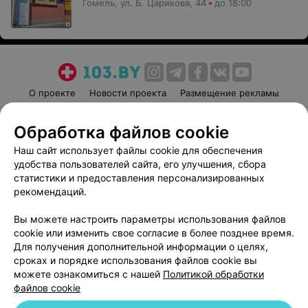
Гомель, ул. Б. Царикова, 44
до 18:00
О проекте
Новости проекта
Размещение рекламы
Медицинский маркетинг
Публичный договор
Обработка файлов cookie
Пользовательское соглашение
Способы оплаты
Наш сайт использует файлы cookie для обеспечения
Вакансии
Партнеры
удобства пользователей сайта, его улучшения, сбора
Написать руководителю 103.by
статистики и предоставления персонализированных
Написать в поддержку
рекомендаций.
Персональные настройки cookie
Вы можете настроить параметры использования файлов
Обработка персональных данных
cookie или изменить свое согласие в более позднее время.
Для получения дополнительной информации о целях,
сроках и порядке использования файлов cookie вы
можете ознакомиться с нашей
Политикой обработки
файлов cookie