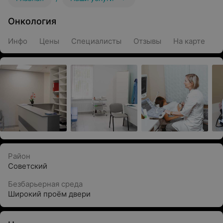
Онкология
Инфо
Цены
Специалисты
Отзывы
На карте
Район
Советский
Безбарьерная среда
Широкий проём двери